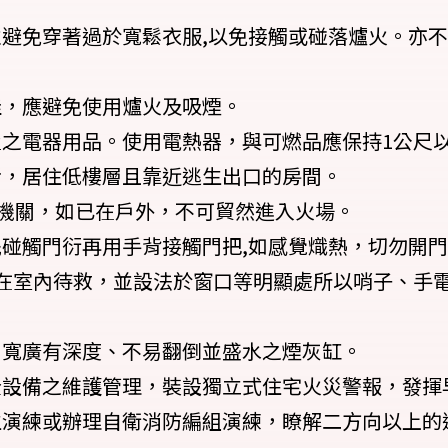
並避免穿著過於寬鬆衣服,以免接觸或碰落爐火。亦
佳，應避免使用爐火及吸煙。
置之電器用品。使用電熱器，與可燃品應保持1公尺
者，居住低樓層且靠近逃生出口的房間。
防機關，如已在戶外，不可貿然進入火場。
先碰觸門衍再用手背接觸門把,如感覺熾熱，切勿開
在室內待救，並設法於窗口等明顯處所以哨子、手
、寬廣有深度、不易翻倒並盛水之煙灰缸。
全設備之維護管理，裝設獨立式住宅火災警報，發揮
生演練或辦理自衛消防編組演練，瞭解二方向以上的