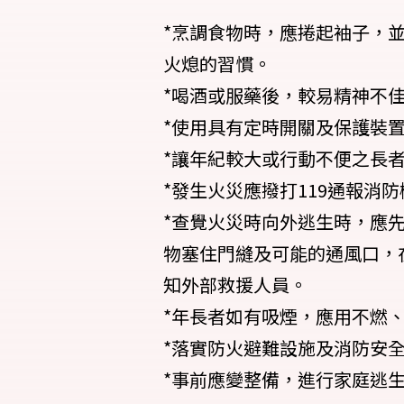
*烹調食物時，應捲起袖子，
火熄的習慣。
*喝酒或服藥後，較易精神不
*使用具有定時開關及保護裝
*讓年紀較大或行動不便之長
*發生火災應撥打119通報消
*查覺火災時向外逃生時，應
物塞住門縫及可能的通風口，
知外部救援人員。
*年長者如有吸煙，應用不燃
*落實防火避難設施及消防安
*事前應變整備，進行家庭逃